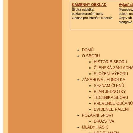
KAMENNÝ OBKLAD
Vylaď s
léků
Široká nabídka,
Menopauz
bezkonkurenční ceny
bolest, ú
Obklad pro interiér i exteriér.
Objev síl
Mangové
DOMŮ
O SBORU
HISTORIE SBORU
ČLENSKÁ ZÁKLADN
SLOŽENÍ VÝBORU
ZÁSAHOVÁ JEDNOTKA
SEZNAM ČLENŮ
PLÁN JEDNOTKY
TECHNIKA SBORU
PREVENCE OBČAN
EVIDENCE PÁLENÍ
POŽÁRNÍ SPORT
DRUŽSTVA
MLADÝ HASIČ