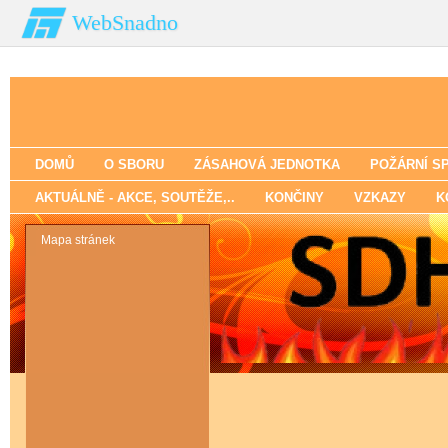
WebSnadno
DOMŮ
O SBORU
ZÁSAHOVÁ JEDNOTKA
POŽÁRNÍ S
AKTUÁLNĚ - AKCE‚ SOUTĚŽE‚..
KONČINY
VZKAZY
K
Mapa stránek