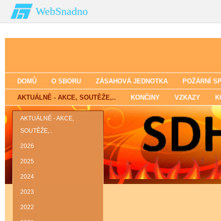
WebSnadno
DOMŮ
O SBORU
ZÁSAHOVÁ JEDNOTKA
POŽÁRNÍ S
AKTUÁLNĚ - AKCE‚ SOUTĚŽE‚..
KONČINY
VZKAZY
K
AKTUÁLNĚ - AKCE‚
SOUTĚŽE‚..
2026
2025
2024
2023
2022