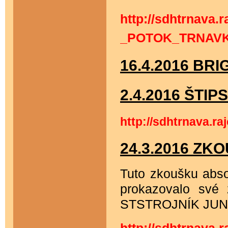
http://sdhtrnava.
_POTOK_TRNAVKA
16.4.2016 BR
2.4.2016 ŠTI
http://sdhtrnava.
24.3.2016 Z
Tuto zkoušku absol
prokazovalo své 
STSTROJNÍK J