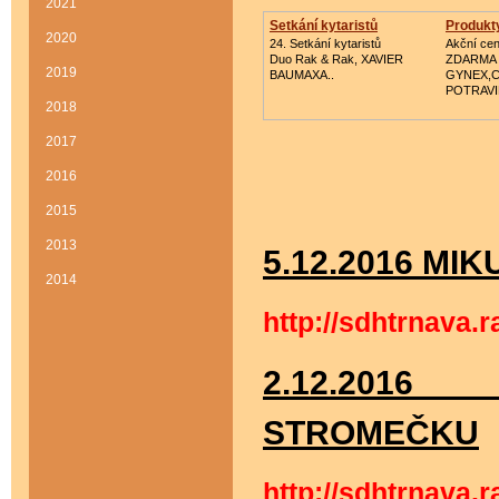
2021
Setkání kytaristů
Produkty
2020
24. Setkání kytaristů
Akční ce
Duo Rak & Rak, XAVIER
ZDARMA
2019
BAUMAXA..
GYNEX,
POTRAVI
2018
2017
2016
2015
2013
5.12.2016 MI
2014
http://sdhtrnava.
2.12.2016
STROMEČKU
http://sdhtrnava