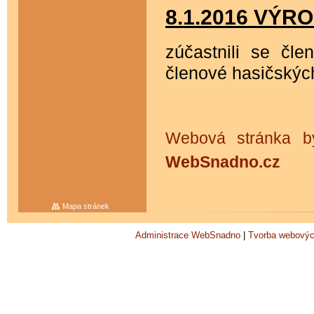
8.1.2016 VÝR
zúčastnili se čl
členové hasičskýc
Webová stránka by
WebSnadno.cz
Mapa stránek
Administrace WebSnadno
|
Tvorba webovýc