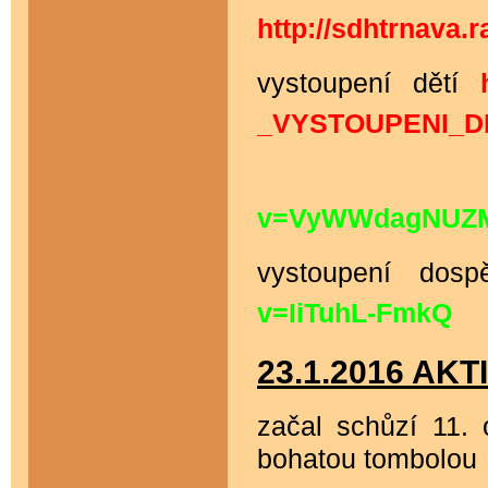
http://sdhtrnava
vystoupení dětí
_VYSTOUPENI_DE
v=VyWWdagNUZ
vystoupení do
v=IiTuhL-FmkQ
23.1.2016 AKT
začal schůzí 11.
bohatou tombolou