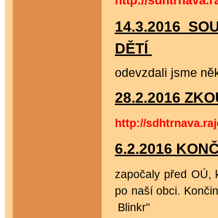
http://sdhtrnav
14.3.2016 S
DĚTÍ
odevzdali jsme něk
28.2.2016 ZK
http://sdhtrnava
6.2.2016 KON
započaly před OÚ, k
po naší obci. Konč
Blinkr"